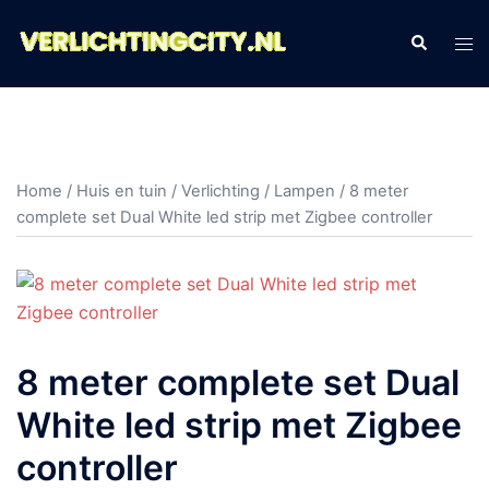
Ga
naar
Zoeken
Tog
de
men
inhoud
Home
/
Huis en tuin
/
Verlichting
/
Lampen
/ 8 meter
complete set Dual White led strip met Zigbee controller
8 meter complete set Dual
White led strip met Zigbee
controller