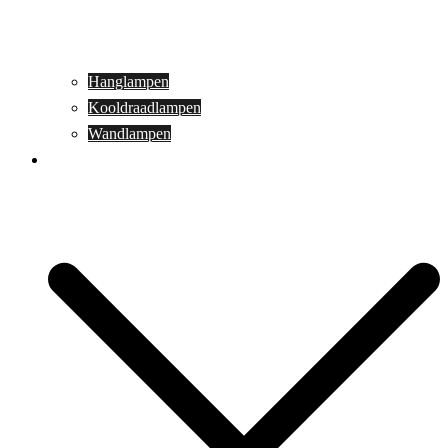
Hanglampen
Kooldraadlampen
Wandlampen
Buitenverlichting