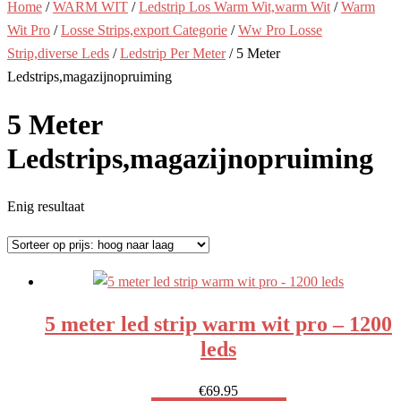
Home
/
WARM WIT
/
Ledstrip Los Warm Wit,warm Wit
/
Warm
Wit Pro
/
Losse Strips,export Categorie
/
Ww Pro Losse
Strip,diverse Leds
/
Ledstrip Per Meter
/ 5 Meter
Ledstrips,magazijnopruiming
5 Meter
Ledstrips,magazijnopruiming
Enig resultaat
5 meter led strip warm wit pro – 1200
leds
€
69.95