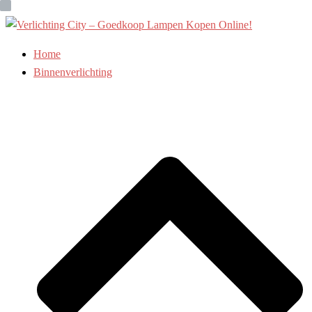
Ga
naar
de
Home
inhoud
Binnenverlichting