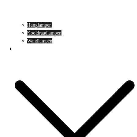
Hanglampen
Kooldraadlampen
Wandlampen
Buitenverlichting