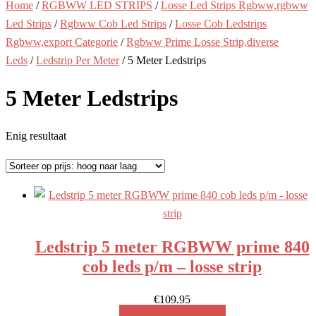
Home
/
RGBWW LED STRIPS
/
Losse Led Strips Rgbww,rgbww
Led Strips
/
Rgbww Cob Led Strips
/
Losse Cob Ledstrips
Rgbww,export Categorie
/
Rgbww Prime Losse Strip,diverse
Leds
/
Ledstrip Per Meter
/ 5 Meter Ledstrips
5 Meter Ledstrips
Enig resultaat
Ledstrip 5 meter RGBWW prime 840
cob leds p/m – losse strip
€
109.95