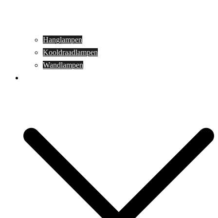
Hanglampen
Kooldraadlampen
Wandlampen
Buitenverlichting