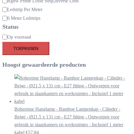
Rgbw Prime Losse Strip,diverse Leds
Ledstrip Per Meter
6 Meter Ledstrips
Status
Beschikbaarheid
Op voorraad
TOEPASSEN
Hoogst gewaardeerde producten
Boheemse Hanglamp - Bamboe Lampenkap - Cilinder -
Beige - Ø21.5 x 131 cm - E27 fitting - Ontworpen voor
gebruik in slaapkamers en werkruimtes - Inclusief 1 meter
kabel
€
57.84