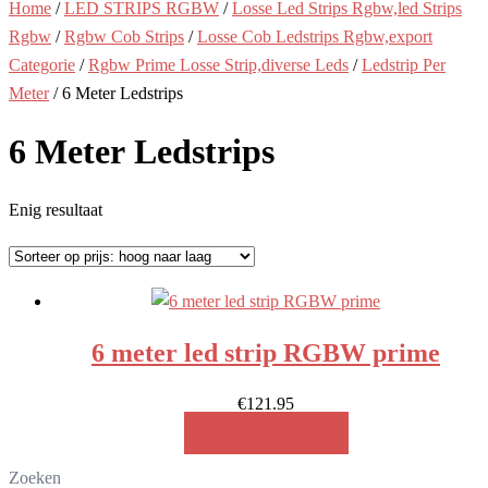
Home
/
LED STRIPS RGBW
/
Losse Led Strips Rgbw,led Strips
Rgbw
/
Rgbw Cob Strips
/
Losse Cob Ledstrips Rgbw,export
Categorie
/
Rgbw Prime Losse Strip,diverse Leds
/
Ledstrip Per
Meter
/ 6 Meter Ledstrips
6 Meter Ledstrips
Enig resultaat
6 meter led strip RGBW prime
€
121.95
MEER INFO!
Zoeken