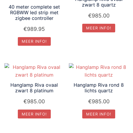
zwart 8 quartz
40 meter complete set
RGBWW led strip met
€
985.00
zigbee controller
MEER INFO!
€
989.95
MEER INFO!
Hanglamp Riva ovaal
Hanglamp Riva rond 8
zwart 8 platinum
lichts quartz
€
985.00
€
985.00
MEER INFO!
MEER INFO!