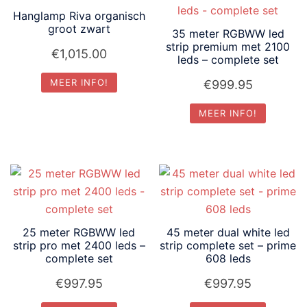
Hanglamp Riva organisch
groot zwart
35 meter RGBWW led
strip premium met 2100
€
1,015.00
leds – complete set
MEER INFO!
€
999.95
MEER INFO!
25 meter RGBWW led
45 meter dual white led
strip pro met 2400 leds –
strip complete set – prime
complete set
608 leds
€
997.95
€
997.95