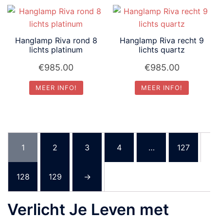
Hanglamp Riva rond 8
Hanglamp Riva recht 9
lichts platinum
lichts quartz
€
985.00
€
985.00
MEER INFO!
MEER INFO!
1
2
3
4
…
127
128
129
→
Verlicht Je Leven met