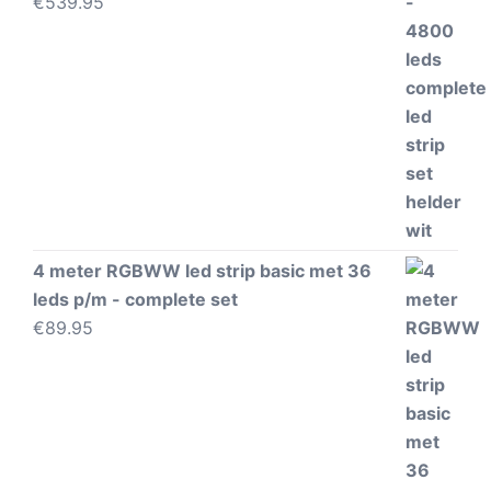
€
539.95
4 meter RGBWW led strip basic met 36
leds p/m - complete set
€
89.95