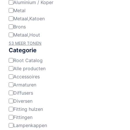
Aluminium / Koper
Metal
Metaal,Katoen
Brons
Metaal,Hout
53 MEER TONEN
Categorie
Root Catalog
Categorie
Alle producten
Accessoires
Armaturen
Diffusers
Diversen
Fitting hulzen
Fittingen
Lampenkappen