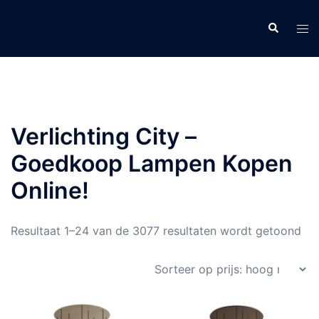
Ga
naar
Zoeken
Tog
de
men
inhoud
Verlichting City –
Goedkoop Lampen Kopen
Online!
Ges
Resultaat 1–24 van de 3077 resultaten wordt getoond
op
prij
ho
naa