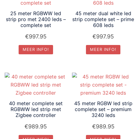
25 meter RGBWW led
45 meter dual white led
strip pro met 2400 leds –
strip complete set – prime
complete set
608 leds
€
997.95
€
997.95
MEER INFO!
MEER INFO!
40 meter complete set
45 meter RGBW led strip
RGBWW led strip met
complete set – premium
Zigbee controller
3240 leds
€
989.95
€
989.95