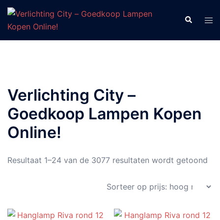
Ga
naar
Zoeken
Tog
de
men
inhoud
Verlichting City –
Goedkoop Lampen Kopen
Online!
Ges
Resultaat 1–24 van de 3077 resultaten wordt getoond
op
prij
ho
naa