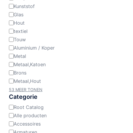
Kunststof
Glas
Hout
textiel
Touw
Aluminium / Koper
Metal
Metaal,Katoen
Brons
Metaal,Hout
53 MEER TONEN
Categorie
Root Catalog
Categorie
Alle producten
Accessoires
Armaturen